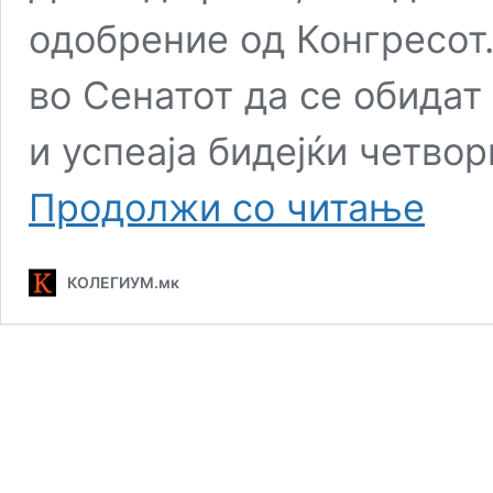
одобрение од Конгресот.
во Сенатот да се обидат 
и успеаја бидејќи четво
Америка
Продолжи со читање
Сенат
покрену
иницијат
КОЛЕГИУМ.мк
за
огранич
на
воените
овласту
на
Трамп
за
Иран