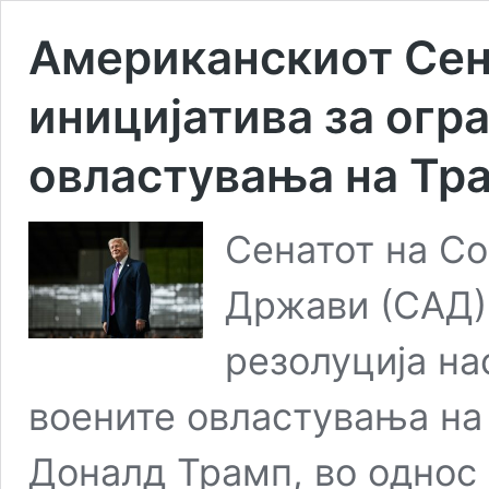
Американскиот Сен
иницијатива за огр
овластувања на Тра
Сенатот на С
Држави (САД)
резолуција на
воените овластувања на
Доналд Трамп, во однос 