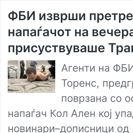
ФБИ изврши претре
напаѓачот на вечера
присуствуваше Тра
Агенти на ФБИ
Торенс, предг
поврзана со 
напаѓач Кол Ален кој упа
новинари–дописници од Б