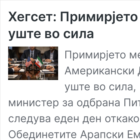
Хегсет: Примирјето
уште во сила
Примирјето м
Американски 
уште во сила,
министер за одбрана Пит
следува еден ден откак
Обединетите Арапски Ем