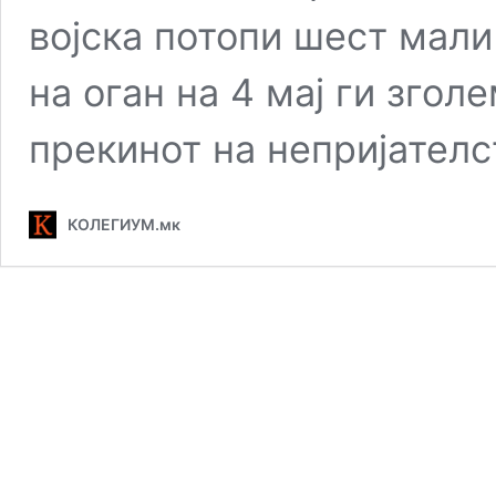
војска потопи шест мали
на оган на 4 мај ги зго
прекинот на непријателс
КОЛЕГИУМ.мк