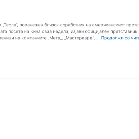
 „Тесла“, поранешен близок соработник на американскиот претс
вата посета на Кина оваа недела, изјави официјален претставник 
авници на компаниите „Мета„, „Мастеркард“, …
Продолжи со чи