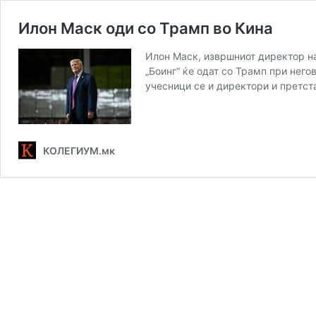
Илон Маск оди со Трамп во Кина
Илон Маск, извршниот директор на
„Боинг“ ќе одат со Трамп при него
учесници се и директори и претст
КОЛЕГИУМ.мк