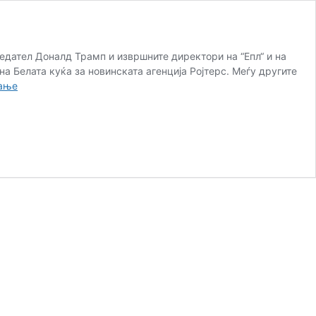
едател Доналд Трамп и извршните директори на “Епл“ и на
на Белата куќа за новинската агенција Ројтерс. Меѓу другите
Илон
тање
Маск
оди
со
Трамп
во
Кина