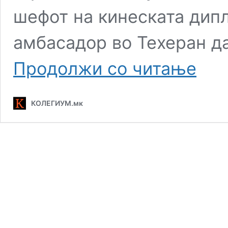
шефот на кинеската дипл
амбасадор во Техеран д
Иран
Продолжи со читање
пропушт
кинески
бродови
КОЛЕГИУМ.мк
во
Ормуски
теснец