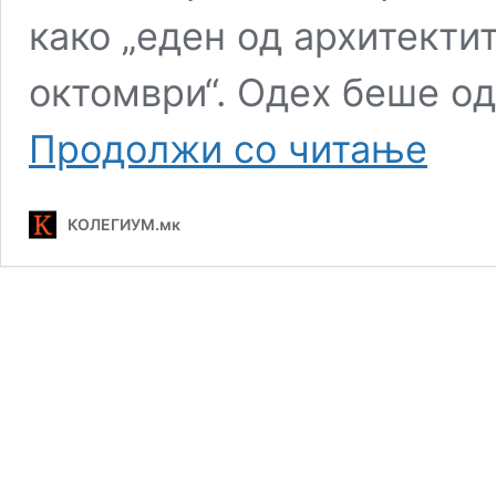
како „еден од архитекти
октомври“. Одех беше од
Израел
Продолжи со читање
извршил
напад
врз
КОЛЕГИУМ.мк
новиот
воен
команда
на
Хамас