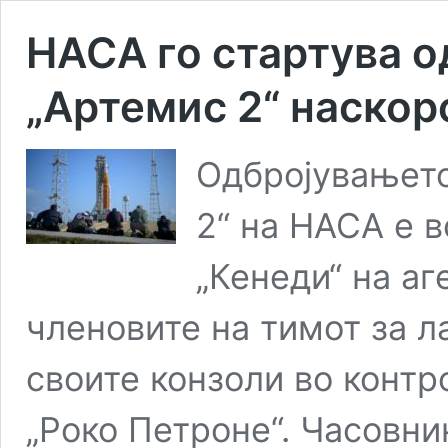
НАСА го стартува о
„Артемис 2“ наскор
Одбројувањето
2“ на НАСА е в
„Кенеди“ на аг
членовите на тимот за 
своите конзоли во конт
„Роко Петроне“. Часовни