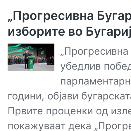
„Прогресивна Бугар
изборите во Бугари
„Прогресивна 
убедлив побе
парламентарн
години, објави бугарска
Првите проценки од изле
покажуваат дека „Прогре