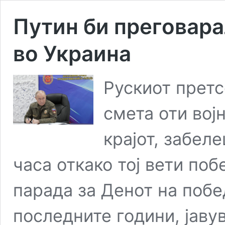
Путин би преговара
во Украина
Рускиот прет
смета оти вој
крајот, забел
часа откако тој вети поб
парада за Денот на побе
последните години, јаву