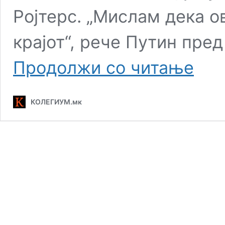
Ројтерс. „Мислам дека 
крајот“, рече Путин пред
Путин
Продолжи со читање
би
прегова
со
КОЛЕГИУМ.мк
Шредер
за
војната
во
Украина