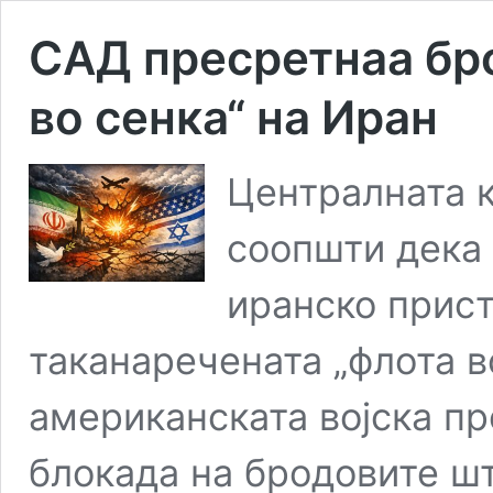
САД пресретнаа бро
во сенка“ на Иран
Централната 
соопшти дека 
иранско прис
таканаречената „флота в
американската војска п
блокада на бродовите шт