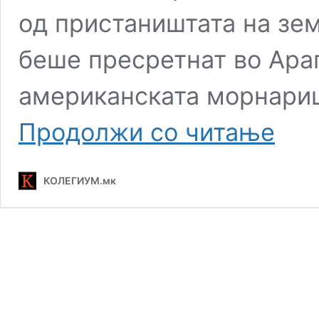
од пристаништата на зем
беше пресретнат во Ара
американската морнариц
САД
Продолжи со читање
пресрет
брод
поврзан
КОЛЕГИУМ.мк
со
„флотата
во
сенка“
на
Иран