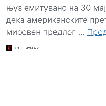
њуз емитувано на 30 мај
дека американските пре
мировен предлог …
Прод
КОЛЕГИУМ.мк