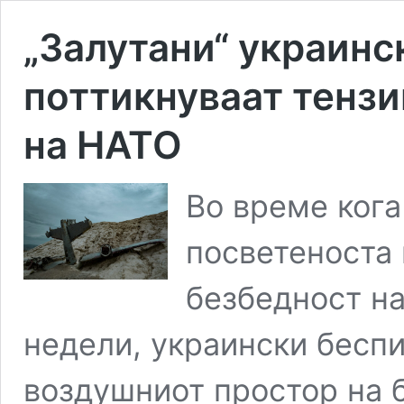
„Залутани“ украинс
поттикнуваат тензи
на НАТО
Во време ког
посветеноста 
безбедност на
недели, украински беспи
воздушниот простор на 