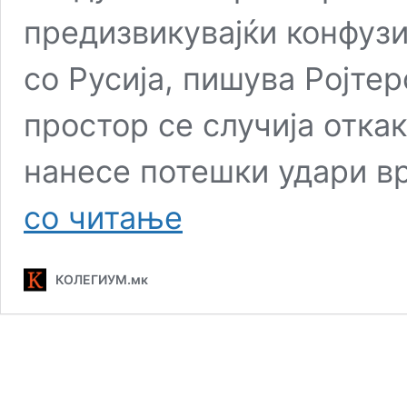
предизвикувајќи конфузи
со Русија, пишува Ројте
простор се случија откак
нанесе потешки удари в
„Залутани“
со читање
украински
дронови
поттикнуваат
КОЛЕГИУМ.мк
тензии
во
источното
крило
на
НАТО