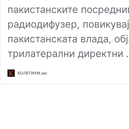
пакистанските посредни
радиодифузер, повикувај
пакистанската влада, обј
трилатерални директни
КОЛЕГИУМ.мк