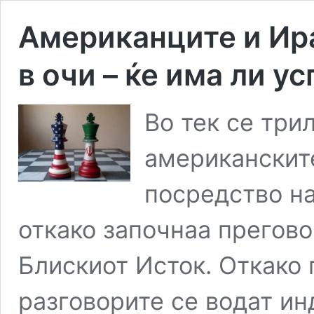
Американците и Ир
в очи – ќе има ли у
Во тек се три
американските
посредство на
откако започнаа прегово
Блискиот Исток. Откако 
разговорите се водат и