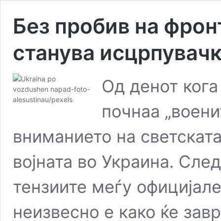
Без пробив на фронт
станува исцрпувач
Од денот ког
почнаа „воени
вниманието на светската
војната во Украина. Сле
тензиите меѓу официјале
неизвесно е како ќе зав