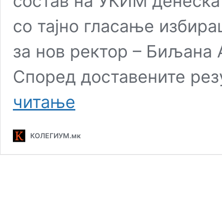
состав на УКИМ денеска 
со тајно гласање избира
за нов ректор – Биљана 
Според доставените рез
Биљана
читање
Ангелова
реизбрана
за
КОЛЕГИУМ.мк
ректорка
на
УКИМ