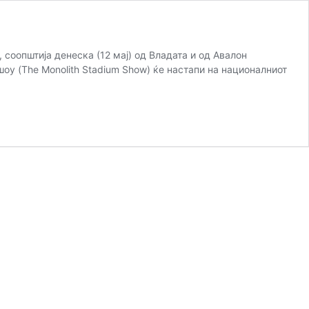
 соопштија денеска (12 мај) од Владата и од Авалон
шоу (The Monolith Stadium Show) ќе настапи на националниот