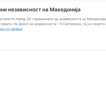
дини независност на Македонија
астапи по повод 35-годишнината од независноста на Македонија,
славата. На Денот на независноста – 8 Септември, тој со своето 
Дејвид
жи со читање
Гета
за
по
35
денари
за
35
години
независност
на
Македонија