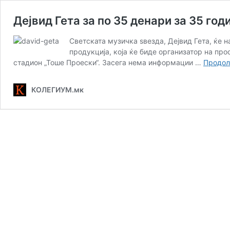
Дејвид Гета за по 35 денари за 35 го
Светската музичка ѕвезда, Дејвид Гета, ќе н
продукција, која ќе биде организатор на про
стадион „Тоше Проески“. Засега нема информации …
Продол
КОЛЕГИУМ.мк