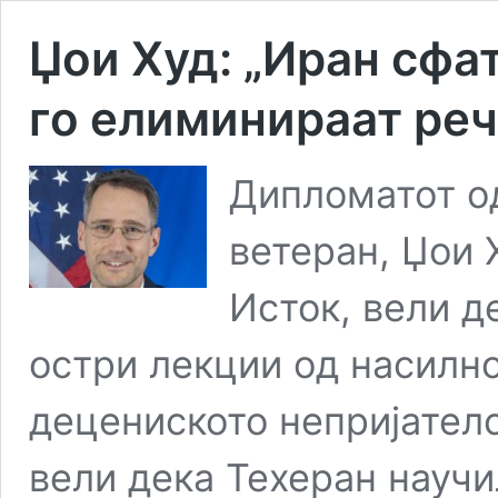
Џои Худ: „Иран сфа
го елиминираат реч
Дипломатот о
ветеран, Џои 
Исток, вели д
остри лекции од насилно
децениското непријателст
вели дека Техеран науч