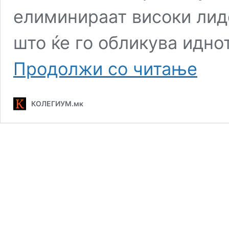
елиминираат високи лиде
што ќе го обликува идн
Џои
Продолжи со читање
Худ:
„Иран
сфати
КОЛЕГИУМ.мк
дека
САД
можат
да
го
елимини
речиси
секој
лидер“