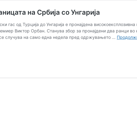
аницата на Србија со Унгарија
ски гас од Турција до Унгарија е пронајдена високоексплозивна
емиер Виктор Орбан. Станува збор за пронајдени два ранци во
н се случува на само една недела пред одржувањето …
Продолжи