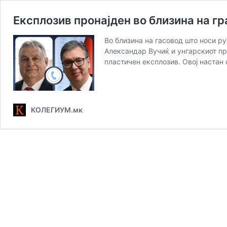
Експлозив пронајден во близина на гр
Во близина на гасовод што носи ру
Александар Вучиќ и унгарскиот пр
пластичен експлозив. Овој наста
КОЛЕГИУМ.мк