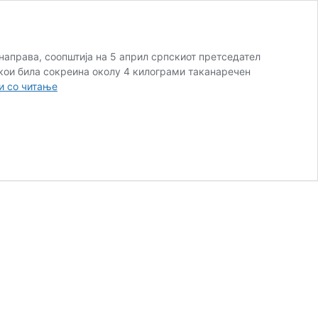
 направа, соопштија на 5 април српскиот претседател
 кои била сокреина околу 4 килограми таканаречен
Експлозив
 со читање
пронајден
во
близина
на
границата
на
Србија
со
Унгарија