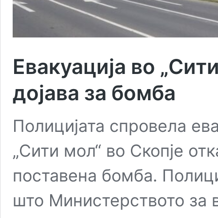
Евакуација во „Сит
дојава за бомба
Полицијата спровела ева
„Сити мол“ во Скопје отк
поставена бомба. Полиц
што Министерството за 