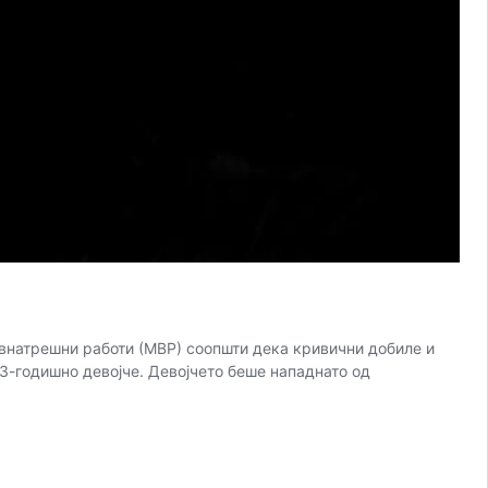
 внатрешни работи (МВР) соопшти дека кривични добиле и
3-годишно девојче. Девојчето беше нападнато од