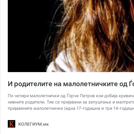
И родителите на малолетничките од Ѓ
По четири малолетнички од Ѓорче Петров кои добија кривич
нивните родители. Тие се пријавени за запуштање и малтре
пријавените малолетнички (една 17-годишна и три 14-годиш
КОЛЕГИУМ.мк