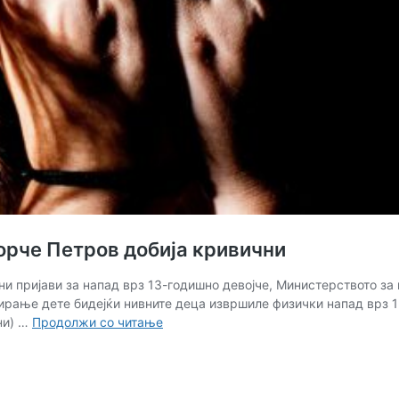
орче Петров добија кривични
ни пријави за напад врз 13-годишно девојче, Министерството за
тирање дете бидејќи нивните деца извршиле физички напад врз 1
И
ни) …
Продолжи со читање
родителите
на
малолетничките
од