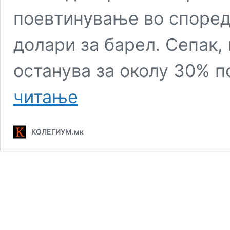
поевтинување во според
долари за барел. Сепак,
останува за околу 30% 
Инфографика:
читање
Цената
на
суровата
КОЛЕГИУМ.мк
нафта
падна,
кај
нас
од
ден
претходно
мали
корекции
на