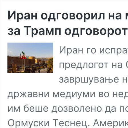
Иран одговорил на 
за Трамп одговорот
Иран го испра
предлогот на 
завршување на
државни медиуми во нед
им беше дозволено да п
Ормуски Tеснец. Америк