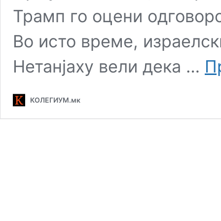
Трамп го оцени одговоро
Во исто време, израелс
Нетанјаху вели дека …
П
КОЛЕГИУМ.мк