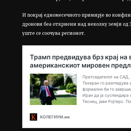
И покрај едномесечното примирје во конфлик
дронови беа откриени над неколку земји од З
уште се соочува регионот.