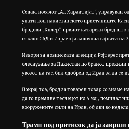
Сепак, носачот „Ал Хараитијат“, управуван о
упати кон пакистанското пристаниште Каси
бродови „Кплер“, првиот катарски брод што 
откако САД и Израел ја започнаа војната на 
Извори за новинската агенција Ројтерес пре
олеснување за Пакистан по бранот прекини 
увозот на гас, бил одобрен од Иран за да се 
Покрај тоа, брод за товарен товар со знаме н
да го премине теснецот на 4 мај, поминал ни
вооружените сили на Иран, објави во недел
Трамп под притисок да ја заврши 