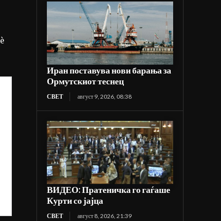
сè
Иран поставува нови барања за
Ормутскиот теснец
СВЕТ
август 9, 2026, 08:38
ВИДЕО: Пратеничка го гаѓаше
Курти со јајца
СВЕТ
август 8, 2026, 21:39