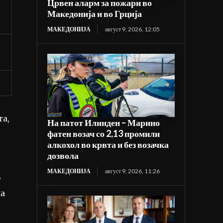
Црвен аларм за пожари во
Македонија и во Грција
МАКЕДОНИЈА
август 9, 2026, 12:05
та,
На патот Илинден – Марино
фатен возач со 2,13 промили
алкохол во крвта и без возачка
дозвола
МАКЕДОНИЈА
август 9, 2026, 11:26
о
ка