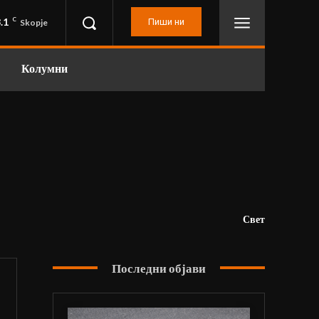
.1
C
Пиши ни
Skopje
Колумни
Свет
Последни објави