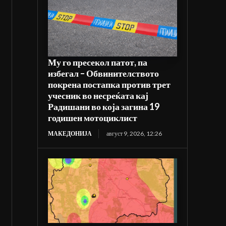
Му го пресекол патот, па
избегал – Обвинителството
покрена постапка против трет
учесник во несреќата кај
Радишани во која загина 19
годишен мотоциклист
МАКЕДОНИЈА
август 9, 2026, 12:26