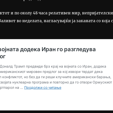
тот и по околу 48 часа релативен мир, непријателски
аливот во неделата, нагласувајќи ја заканата со која 