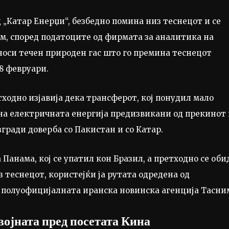
д „Катар Енерџи“, безбедно помина низ теснецот и се
м, според податоците од фирмата за аналитика на
носи течен природен гас што го премина теснецот
28 февруари.
тходно изјавија дека трансферот, кој понудил мало
на електричната енергија предизвикани од прекинот 
изгради доверба со Пакистан и со Катар.
а Панама, кој се упатил кон Бразил, а претходно се оби
з теснецот, користејќи ја рутата одредена од
а полуофицијалната иранска новинска агенција Тасни
војната пред посетата Кина