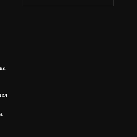
на
дел
м.