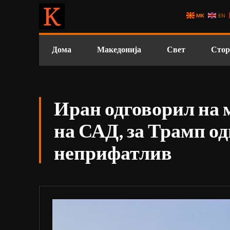
MK
EN
Дома
Македонија
Свет
Стор
Иран одговорил на 
на САД, за Трамп од
неприфатлив