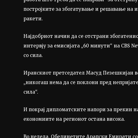
постројките за збогатување и решавање на
ракети.
Најдобриот начин да се отстрани збогатенио
интервју за емисијата „60 минути“ на CBS Ne
со сила.
Иранскиот претседател Масуд Пезешкијан во
„никогаш нема да се поклони пред непријате
сила“.
И покрај дипломатските напори за прекин на
економиите на регионот остана висока.
Во недела, Обединетите Арапски Емирати со