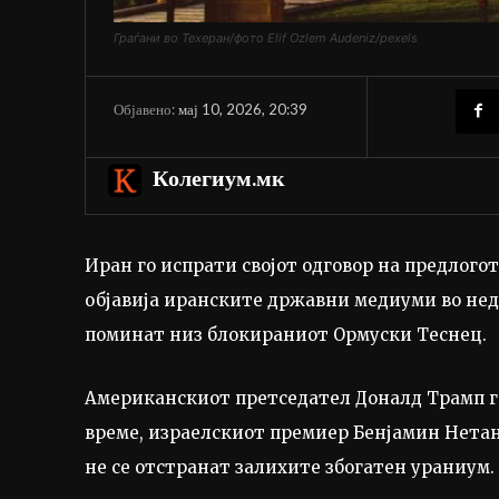
Граѓани во Техеран/фото Elif Ozlem Audeniz/pexels
мај 10, 2026, 20:39
Објавено:
Колегиум.мк
Иран го испрати својот одговор на предлогот
објавија иранските државни медиуми во неде
поминат низ блокираниот Ормуски Tеснец.
Американскиот претседател Доналд Трамп го
време, израелскиот премиер Бенјамин Нетанј
не се отстранат залихите збогатен ураниум.