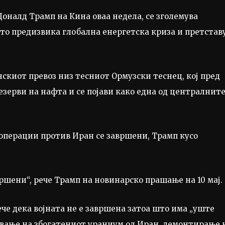
оналд Трамп на Кина оваа недела, се зголемува
што предизвика глобална енергетска криза и претстав
скиот превоз низ тесниот Ормузски теснец, кој пред
езерви на нафта и се појави како една од централнит
операции против Иран се завршени, Трамп кусо
авршени“, рече Трамп на новинарско прашање на 10 мај.
че дека војната не е завршена затоа што има „уште
нување на збогатениот ураниум од Иран, демонтирање 