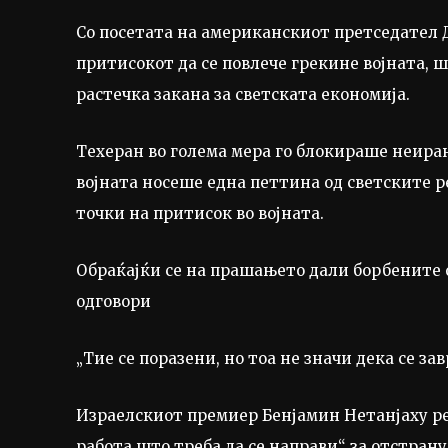
Со посетата на американскиот претседател Д
притисокот да се повлече грекине војната, 
растечка закана за светската економија.
Техеран во голема мера го блокираше неиран
војната носеше една петтина од светските р
точки на притисок во војната.
Обраќајќи се на прашањето дали борбените 
одговори
„Тие се поразени, но тоа не значи дека се з
Израелскиот премиер Бенјамин Нетанјаху ре
работа што треба да се направи“ за отстра