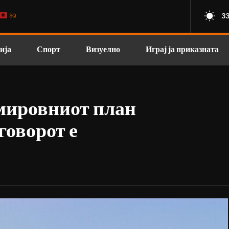
33
SQ
ија
Спорт
Визуелно
Играј ја приказната
мировниот план
говорот е