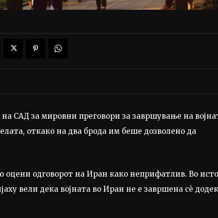
 на САД за мировни преговори за завршување на војна
лата, откако на два брода им беше дозволено да
 оцени одговорот на Иран како неприфатлив. Во ист
аху вели дека војната во Иран не е завршена сè доде