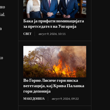
сно
al.
Бака ја прифати номинацијата
за претседател на Унгарија
а
СВЕТ
август 9, 2026, 10:11
ко
Во Горно Лисиче гори ниска
вегетација, кај Крива Паланка
гори депонија
МАКЕДОНИЈА
август 9, 2026, 09:22