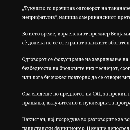
„Тукушто го прочитав одговорот на таканаре
неприфатлив“, напиша американскиот претсе
Во исто време, израелскиот премиер Бенјами
сè додека не се отстранат залихите збогате
Одговорот се фокусираше на завршување на в
безбедноста на бродовите низ теснецот, соо
или кога би можел повторно да се отвори ви
Ова следеше по предлогот на САД за прекин 
прашања, вклучително и нуклеарната прогр
Пакистан, кој посредува во разговорите за во
пакистански функционер. Немаше непосреде