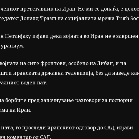
чениот претставник на Иран. Не ми се допаѓа, е цело
дател Доналд Трамп на социјалната мрежа Truth Soci
н Нетанјаху изјави дека војната во Иран не е завршен
н ураниум.
ојната на сите фронтови, особено на Либан, и на
пшти иранската државна телевизија, без да наведе ка
талниот воден пат.
на борбите пред започнување разговори за поспорни
ама на Иран.
јната, го проследи иранскиот одговор до САД, изјави
н коментар од САД.