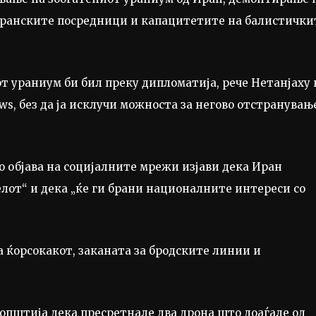
 иранските посредници и капацитетите на балистички
т ураниум би бил преку дипломатија, рече Нетанјаху 
ws, без да ја исклучи можноста за негово отстранувањ
 објава на социјалните мрежи изјави дека Иран
лот“ и дека „ќе ги брани националните интереси со
 ќорсокакот, заканата за бродските линии и
општија дека пресретнале два дрона што доаѓале од