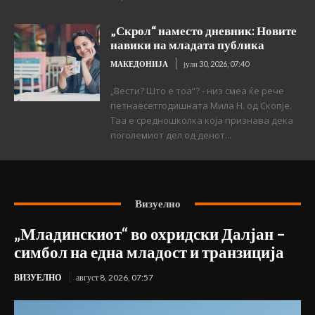
„Скрол“ наместо дневник: Новите
навики на младата публика
МАКЕДОНИЈА
јули 30, 2026, 07:40
„Вести? Што е тоа“? - низ смеа ќе рече
петнаесетгодишната Мила Н. од Скопје.
Таа е средношколка која признава дека
поголемиот дел од денот...
Визуелно
„Младинскиот“ во охридски Далјан –
симбол на една младост и транзиција
ВИЗУЕЛНО
август 8, 2026, 07:57