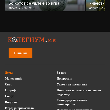
Бојкотот сè уште е во игра
инвеститор
август 6, 2026, 19:24
август 1, 2026, 
Пиши ни
Дома
За нас
Македонија
Импресум
Свет
Услови за преземање
Сторија
Политика за заштита на лични
податоци
Спорт
Стандарди на етичко
Визуелно
новинарство
Играј ја приказната
Политика на приватност