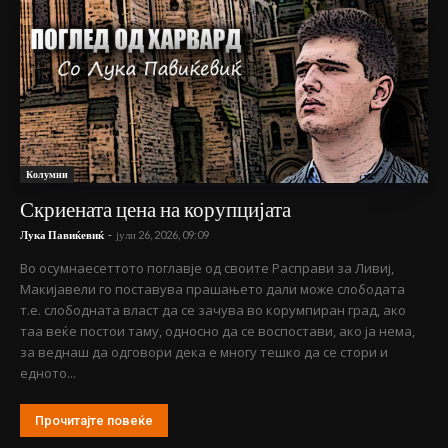
Колумни
Скриената цена на корупцијата
Лука Павиќевиќ
-
јули 26, 2026, 09:09
Во осумнаесеттото поглавје од своите Расправи за Ливиј,
Макијавели го поставува прашањето дали може слободата
т.е. слободната власт да се зачува во корумпиран град, ако
таа веќе постои таму, односно да се воспостави, ако ја нема,
за веднаш да одговори дека е многу тешко да се стори и
едното...
Прочитајте повеќе