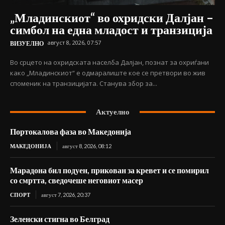
„Младинскиот“ во охридски Далјан –
симбол на една младост и транзиција
август 8, 2026, 07:57
ВИЗУЕЛНО
Во срцето на охридската населба Далјан, познат за охриѓани
како „Младинскиот“ е одмаралиште кое се претвори во жив
споменик на транзицијата. Станува збор за...
Актуелно
Портокалова фаза во Македонија
МАКЕДОНИЈА
август 8, 2026, 08:12
Марадона бил подуен, прикован за кревет и се помирил
со смртта, сведочеше неговиот масер
СПОРТ
август 7, 2026, 20:37
Зеленски стигна во Белград