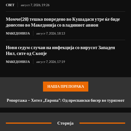
СВЕТ
август 7, 2026, 19:26
Момче(28) тешко повредено во Кушадаси утре ќе биде
донесено во Македонија со владиниот авион
МАКЕДОНИЈА
август 7, 2026, 18:13
Нови седум случаи на инфекција со вирусот Западен
Нил, сите од Скопје
МАКЕДОНИЈА
август 7, 2026, 17:19
НАША ПРЕПОРАКА
Репортажа – Хотел „Европа“: Од преспански бисер во туризмот
Какви биографии имаат новите министри во Владата на
до споменик на институционална негрижа
Мицкоски?
Сторија