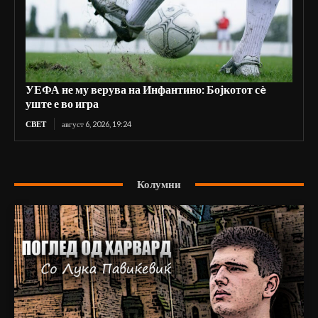
УЕФА не му верува на Инфантино: Бојкотот сè
уште е во игра
СВЕТ
август 6, 2026, 19:24
Колумни