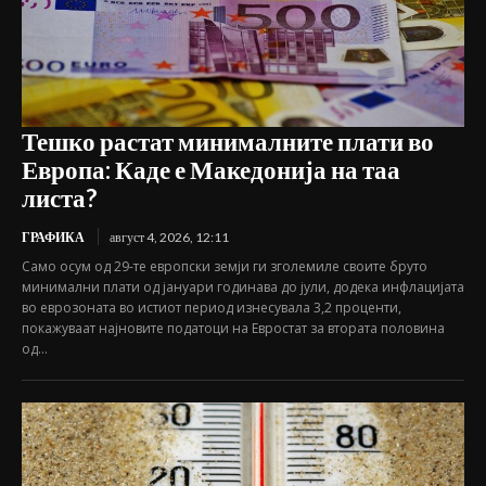
Тешко растат минималните плати во
Европа: Каде е Македонија на таа
листа?
ГРАФИКА
август 4, 2026, 12:11
Само осум од 29-те европски земји ги зголемиле своите бруто
минимални плати од јануари годинава до јули, додека инфлацијата
во еврозоната во истиот период изнесувала 3,2 проценти,
покажуваат најновите податоци на Евростат за втората половина
од...