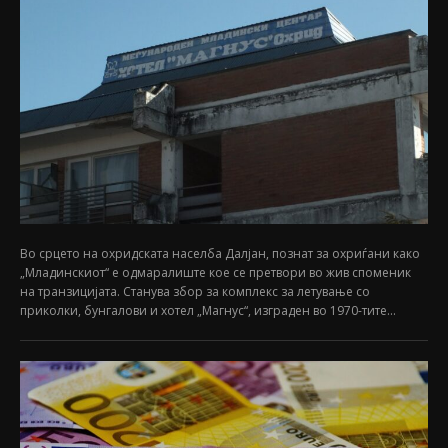
Во срцето на охридската населба Далјан, познат за охриѓани како
„Младинскиот“ е одмаралиште кое се претвори во жив споменик
на транзицијата. Станува збор за комплекс за летување со
приколки, бунгалови и хотел „Магнус“, изграден во 1970-тите...