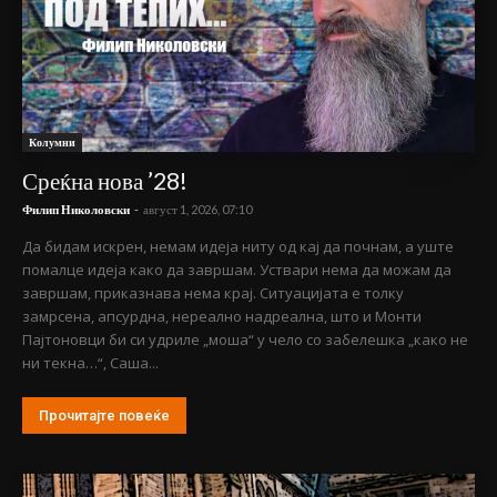
Колумни
Среќна нова ’28!
Филип Николовски
-
август 1, 2026, 07:10
Да бидам искрен, немам идеја ниту од кај да почнам, а уште
помалце идеја како да завршам. Уствари нема да можам да
завршам, приказнава нема крај. Ситуацијата е толку
замрсена, апсурдна, нереално надреална, што и Монти
Пајтоновци би си удриле „моша“ у чело со забелешка „како не
ни текна…“, Саша...
Прочитајте повеќе