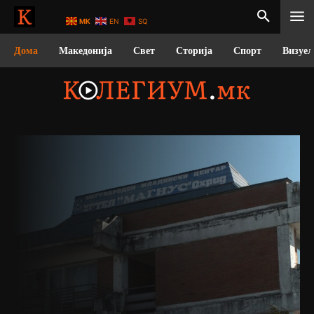
MK
EN
SQ
Дома
Македонија
Свет
Сторија
Спорт
Визуел