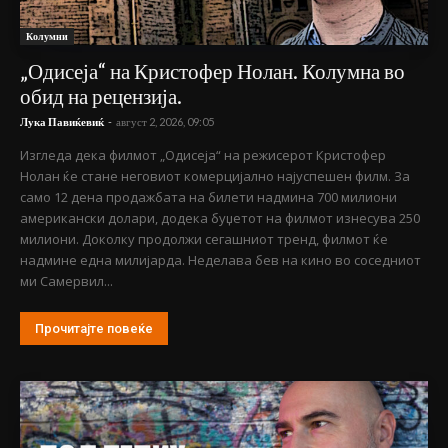
Колумни
„Одисеја“ на Кристофер Нолан. Колумна во
обид на рецензија.
Лука Павиќевиќ
-
август 2, 2026, 09:05
Изгледа дека филмот „Одисеја“ на режисерот Кристофер
Нолан ќе стане неговиот комерцијално најуспешен филм. За
само 12 дена продажбата на билети надмина 700 милиони
американски долари, додека буџетот на филмот изнесува 250
милиони. Доколку продолжи сегашниот тренд, филмот ќе
надмине една милијарда. Неделава бев на кино во соседниот
ми Самервил...
Прочитајте повеќе