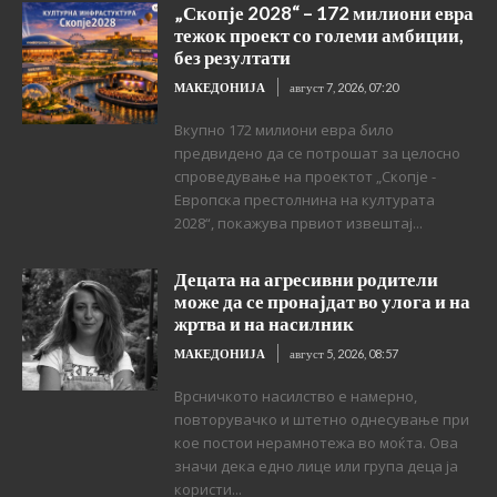
„Скопје 2028“ – 172 милиони евра
тежок проект со големи амбиции,
без резултати
МАКЕДОНИЈА
август 7, 2026, 07:20
Вкупно 172 милиони евра било
предвидено да се потрошат за целосно
спроведување на проектот „Скопје -
Европска престолнина на културата
2028“, покажува првиот извештај...
Децата на агресивни родители
може да се пронајдат во улога и на
жртва и на насилник
МАКЕДОНИЈА
август 5, 2026, 08:57
Врсничкото насилство е намерно,
повторувачко и штетно однесување при
кое постои нерамнотежа во моќта. Ова
значи дека едно лице или група деца ја
користи...