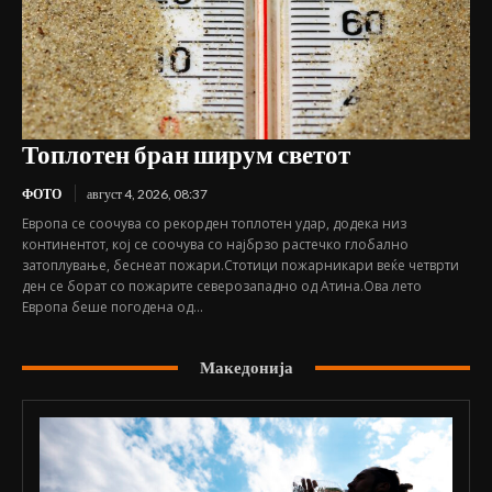
Топлотен бран ширум светот
ФОТО
август 4, 2026, 08:37
Европа се соочува со рекорден топлотен удар, додека низ
континентот, кој се соочува со најбрзо растечко глобално
затоплување, беснеат пожари.Стотици пожарникари веќе четврти
ден се борат со пожарите северозападно од Атина.Ова лето
Европа беше погодена од...
Македонија