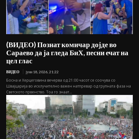
(ВИДЕО) Познат комичар дојде во
Сараево да ја гледа БиХ, песни ечат на
цел глас
ВИДЕО
јуни 18, 2026, 21:22
Босна и Херцеговина вечерва од 21:00 часот се соочува со
Швајцарија во исклучително важен натпревар од групната фаза на
Светското првенство. Тоа го знаат...