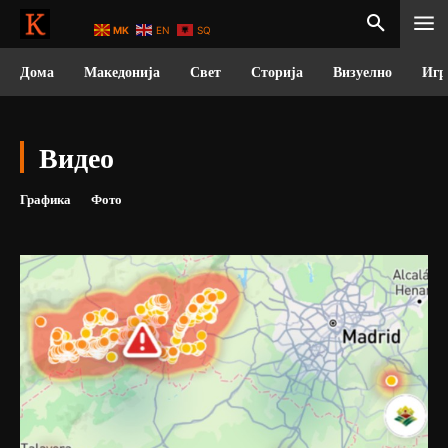
MK
EN
SQ
Дома
Македонија
Свет
Сторија
Визуелно
Игр
Видео
Графика
Фото