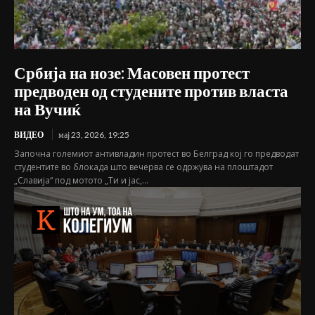
Србија на нозе: Масовен протест
предводен од студените против власта
на Вучиќ
ВИДЕО
мај 23, 2026, 19:25
Започна големиот антивладин протест во Белград кој го предводат
студентите во блокада што вечерва се одржува на плоштадот
„Славија“ под мотото „Ти и јас,...