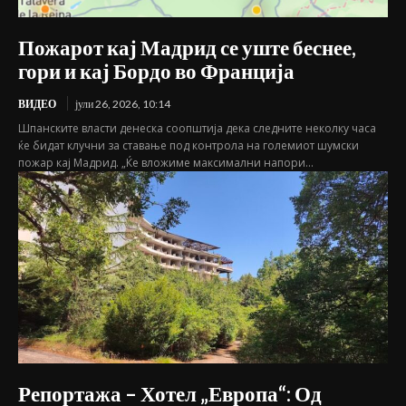
Пожарот кај Мадрид се уште беснее,
гори и кај Бордо во Франција
ВИДЕО
јули 26, 2026, 10:14
Шпанските власти денеска соопштија дека следните неколку часа
ќе бидат клучни за ставање под контрола на големиот шумски
пожар кај Мадрид. „Ќе вложиме максимални напори...
Репортажа – Хотел „Европа“: Од