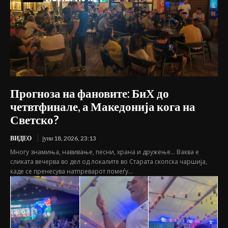
Прогноза на фановите: БиХ до
четвтфинале, а Македонија кога на
Светско?
ВИДЕО
јуни 18, 2026, 23:13
Многу знамиња, навивање, песни, храна и дружење... Ваква е
сликата вечерва во дел од локалите во Старата скопска чаршија,
каде се пренесува натпреварот помеѓу...