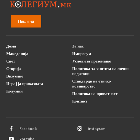
Пиши ни
Дома
За нас
Македонија
Импресум
Свет
Услови за преземање
Сторија
Политика за заштита на лични
податоци
Визуелно
Стандарди на етичко
Играј ја приказната
новинарство
Колумни
Политика на приватност
Контакт
Facebook
Instagram
Youtube