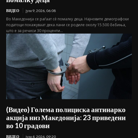
ВИДЕО
јули 9, 2026, 06:08
Во Македонија се раѓаат сѐ помалку деца. Најновите демографски
податоци покажуваат дека лани се родиле околу 15.500 бебиња,
што е за речиси 30 проценти...
(Видео) Голема полициска антинарко
акција низ Македонија: 23 приведени
во 10 градови
ВИДЕО
јули 4, 2026, 09:20