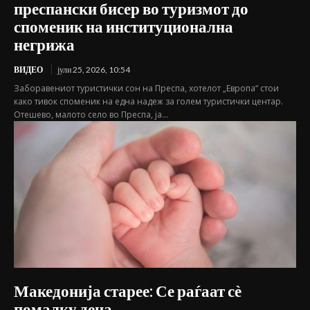
преспански бисер во туризмот до
споменик на институционална
негрижа
ВИДЕО
јули 25, 2026, 10:54
Заборавениот туристички сон на Преспа, хотелот „Европа“ стои
како тивок споменик на една надеж за голем туристички центар.
Отешево, малото село во Преспа, ја...
Македонија старее: Се раѓаат сѐ
помалку деца