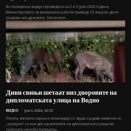
Во полициска акција спроведена на 2 и 3 јули 2026 година,
Министерството за внатрешни работи приведе 23 лица во десет
градови низ државата. Запленети...
Диви свињи шетаат низ дворовите на
дипломатската улица на Водно
ВИДЕО
јули 1, 2026, 12:53
Лопата, метална лајсна и апликација со звуци од диви животни се
„оружјата“ со кои дел од жителите на дипломатската улица во
скопската населба Капиштец...