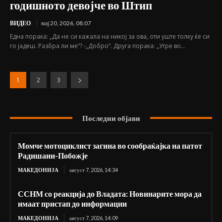
годишното девојче во Штип
ВИДЕО
мај 20, 2026, 08:07
Една порака: „Да не си кажала на никој за ова, оти уште толку ќе си
го јадеш. Разбра ли ме“? -„Добро“. Друга порака: „Утре во...
1
2
3
Последни објави
Момче мотоциклист загина во сообраќајка на патот
Радишани-Побожје
МАКЕДОНИЈА
август 7, 2026, 14:34
ССНМ со реакција до Владата: Новинарите мора да
имаат пристап до информации
МАКЕДОНИЈА
август 7, 2026, 14:09