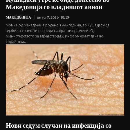
Македонија со владиниот авион
МАКЕДОНИЈА
август 7, 2026, 18:13
Момче од Македонија родено 1998 година, во Кушадаси се
здобило со тешки повреди на вратни пршлени. Од
Министерството за здравство(МЗ) информираат дека во
соработка...
Нови седум случаи на инфекција со