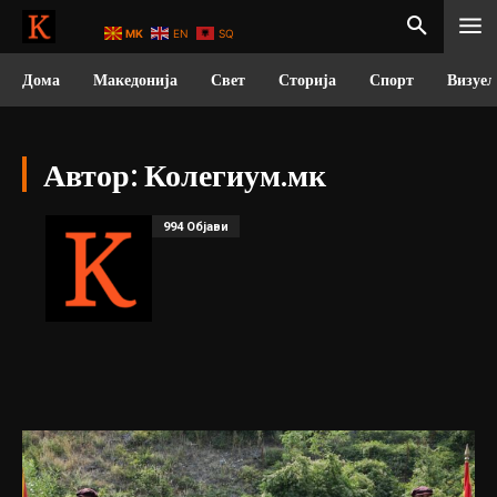
MK
EN
SQ
Дома
Македонија
Свет
Сторија
Спорт
Визуел
Автор:
Колегиум.мк
994 Објави