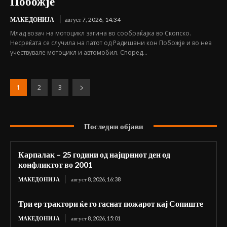
Побожје
МАКЕДОНИЈА
август 7, 2026, 14:34
Млад возач на мотоцикл загина во сообраќајка во Скопско.
Несреќата се случила на патот од Радишани кон Побожје и во неа
учествувале мотоцикл и автомобил. Според...
1
2
3
Последни објави
Карпалак – 25 години од најцрниот ден од
конфликтот во 2001
МАКЕДОНИЈА
август 8, 2026, 16:38
Три ер трактори ќе го гаснат пожарот кај Сопиште
МАКЕДОНИЈА
август 8, 2026, 15:01