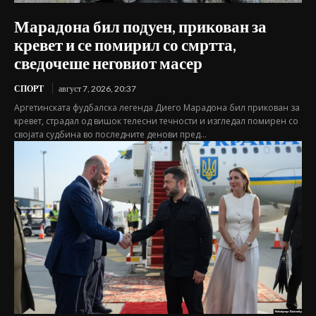
Марадона бил подуен, прикован за
кревет и се помирил со смртта,
сведочеше неговиот масер
СПОРТ
август 7, 2026, 20:37
Аргетинската фудбалска легенда Диего Марадона бил прикован за
кревет, страдал од вишок телесни течности и изгледал помирен со
својата судбина во последните денови пред...