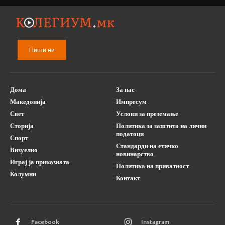
Пиши ни
Дома
За нас
Македонија
Импресум
Свет
Услови за преземање
Сторија
Политика за заштита на лични
податоци
Спорт
Стандарди на етичко
Визуелно
новинарство
Играј ја приказната
Политика на приватност
Колумни
Контакт
Facebook
Instagram