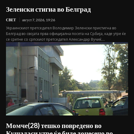
Зеленски стигна во Белград
СВЕТ
август 7, 2026, 19:26
Украинскиот претседател Володимир Зеленски пристигна во
Белград во својата прва официјална посета на Србија, каде утре ќе
се сретне со српскиот претседател Александар Вучиќ....
Момче(28) тешко повредено во
Кушадаси утре ќе биде донесено во