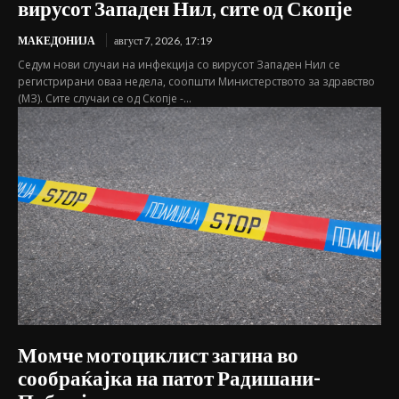
вирусот Западен Нил, сите од Скопје
МАКЕДОНИЈА
август 7, 2026, 17:19
Седум нови случаи на инфекција со вирусот Западен Нил се
регистрирани оваа недела, соопшти Министерството за здравство
(МЗ). Сите случаи се од Скопје -...
Момче мотоциклист загина во
сообраќајка на патот Радишани-