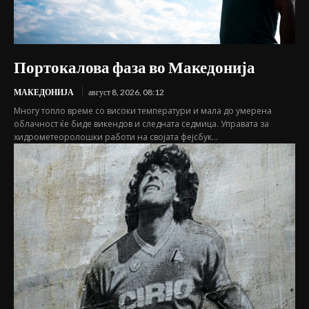
Портокалова фаза во Македонија
МАКЕДОНИЈА
август 8, 2026, 08:12
Многу топло време со високи температури и мала до умерена
облачност ќе биде викендов и следната седмица. Управата за
хидрометеоролошки работи на својата фејсбук...