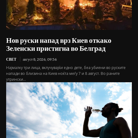
Нов руски напад врз Киев откако
Зеленски пристигна во Белград
СВЕТ
август 8, 2026, 09:56
Најмалку три лица, вклучувајќи едно дете, беа убиени во руските
напади во близина на Киев ноќта меѓу 7 и 8 август. Во раните
утрински...