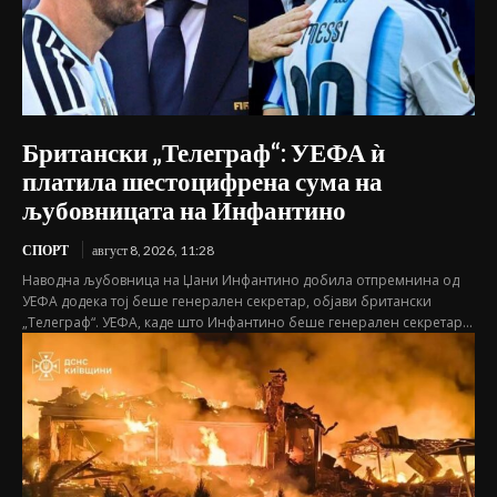
Британски „Телеграф“: УЕФА ѝ
платила шестоцифрена сума на
љубовницата на Инфантино
СПОРТ
август 8, 2026, 11:28
Наводна љубовница на Џани Инфантино добила отпремнина од
УЕФА додека тој бeше генерален секретар, објави британски
„Телеграф“. УЕФА, каде што Инфантино беше генерален секретар...