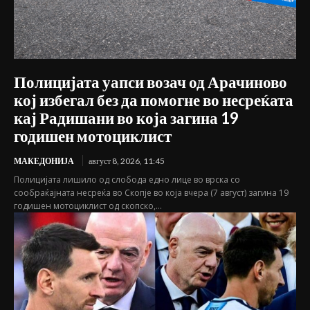
Полицијата уапси возач од Арачиново
кој избегал без да помогне во несреќата
кај Радишани во која загина 19
годишен мотоциклист
МАКЕДОНИЈА
август 8, 2026, 11:45
Полицијата лишило од слобода едно лице во врска со
сообраќајната несреќа во Скопје во која вчера (7 август) загина 19
годишен мотоциклист од скопско,...