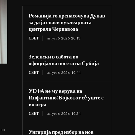
Романија го пренасочува Дунав
за да ја спаси нуклеарната
централа Чернавода
СВЕТ
август 6, 2026, 20:13
Зеленски в сабота во
официјална посета на Србија
СВЕТ
август 6, 2026, 19:44
УЕФА не му верува на
Инфантино: Бојкотот сè уште е
во игра
СВЕТ
август 6, 2026, 19:24
 за
Унгарија пред избор на нов