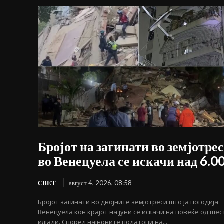
Бројот на загинати во земјотре
во Венецуела се искачи над 6.0
СВЕТ
август 4, 2026, 08:58
Бројот загинати во двојните земјотреси што ја погодија
Венецуела кон крајот на јуни се искачи на повеќе од шес
илјади. Според најновите податоци на...