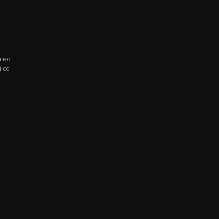
а во
и се