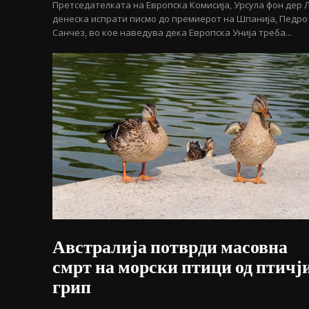
Претседателката на Европска Комисија, Урсула фон дер 
денеска испрати писмо до премиерот на Шпанија, Педро
Санчез, во кое наведува дека Европска Унија треба...
Австралија потврди масовна
смрт на морски птици од птичј
грип