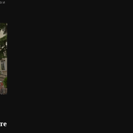
а и
те