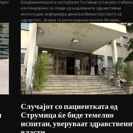
Лајен
Епидемиолошката состојба во Гостивар останува стабилн
континуирано се следи од надлежните здравствени
институции, информира денеска Министерството за
здравство. „Вчера се регистрирани вкупно 84 први...
Случајот со пациентката од
и
Струмица ќе биде темелно
испитан, уверуваат здравствени
власти