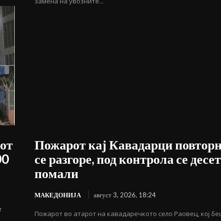
замена на увозните...
сот
Пожарот кај Кавадарци повтор
00
се разгоре, под контрола се десе
помали
МАКЕДОНИЈА
август 3, 2026, 18:24
т
Пожарот во атарот на кавадаречкото село Раовец, кој б