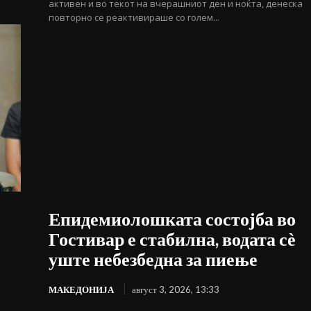
активен и во текот на вчерашниот ден и ноќта, денеска
повторно се реактивираше со голем...
Епидемиолошката состојба во
Гостивар е стабилна, водата сѐ
уште небезбедна за пиење
МАКЕДОНИЈА
август 3, 2026, 13:33