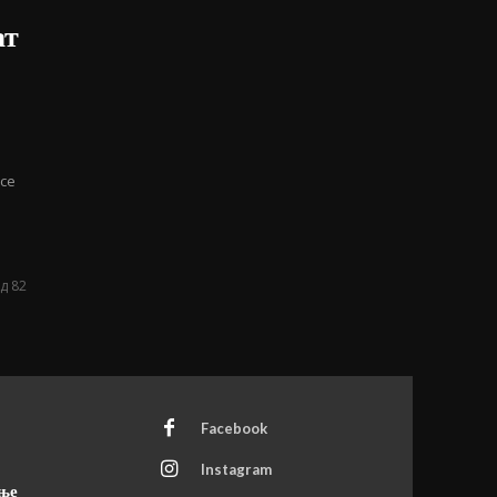
ат
 се
д 82
Facebook
Instagram
ање