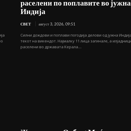
раселени по поплавите во јужна
Индија
СВЕТ
август 3, 2026, 09:51
ија
Силни дождови и поплави погодија делови од јужна Индиј
во
текот на викендот. Најмалку 11 лица загинале, а илјадниц
раселени во државата Керала....