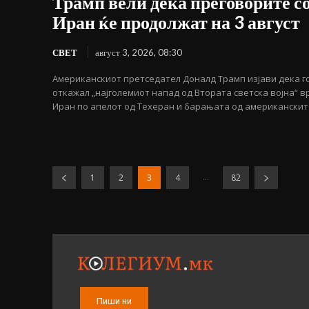
Трамп вели дека преговорите с
Иран ќе продолжат на 3 август
СВЕТ
август 3, 2026, 08:30
Американскиот претседател Доналд Трамп изјави дека г
откажал „најголемиот напад од Втората светска војна“ в
Иран по апелот од Техеран и барањата од американските
...
1
2
3
4
82
Пиши ни