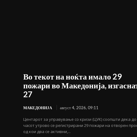
Во текот на ноќта имало 29
пожари во Македонија, изгасна
27
МАКЕДОНИЈА
август 4, 2026, 09:11
Центарот за управување со кризи (ЦУК) соопшти дека до 
часот утрово се регистрирани 29 пожари на отворен про
од кои два се активни,...