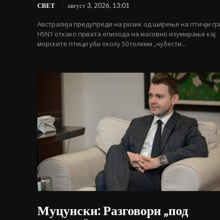
СВЕТ
август 3, 2026, 13:01
Австралија предупреди на ризик од ширење на птичји гр
H5N1 откако првата епизода на масовно изумирање кај
морските птици уби околу 50 големи „чубести...
Муцунски: Разговори „под