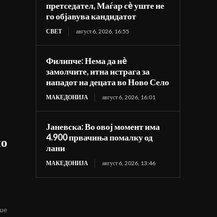
претседател, Маѓар сè уште не
го објавува кандидатот
СВЕТ
август 6, 2026, 16:55
Филипче: Нема да нè
замолчите, итна истрага за
нападот на децата во Ново Село
МАКЕДОНИЈА
август 6, 2026, 16:01
Јаневска: Во овој момент има
4.900 првачиња помалку од
но
лани
т
МАКЕДОНИЈА
август 6, 2026, 13:46
еше