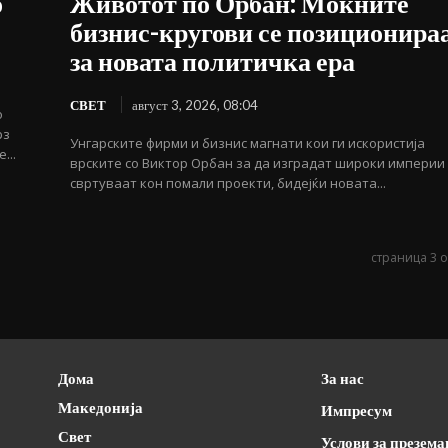
о
Животот по Орбан: Моќните
бизнис-кругови се позиционира
за новата политичка ера
СВЕТ
август 3, 2026, 08:04
о
рз
Унгарските фирми и бизнис магнати кои ги искористија
...
врските со Виктор Орбан за да изградат широки империи
свртуваат кон помали проекти, бидејќи новата...
страница 3 о
Дома
За нас
Македонија
Импресум
Свет
Услови за презем