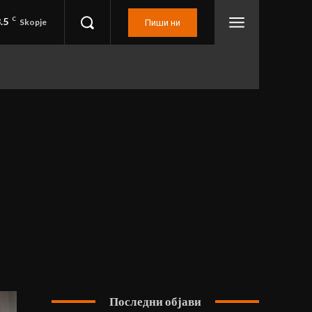
.5
C
Skopje
Пиши ни
Последни објави