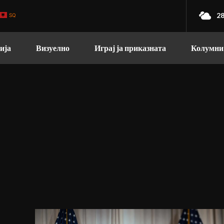
28
SQ
ија
Визуелно
Играј ја приказната
Колумни