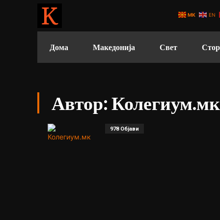
MK
EN
Дома
Македонија
Свет
Стор
Автор:
Колегиум.мк
978 Објави