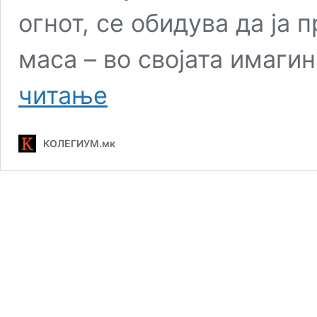
огнот, се обидува да ја
маса – во својата имаги
Иран
читање
вели
дека
има
КОЛЕГИУМ.мк
„нови
карти“
во
војната
со
САД
и
Израел