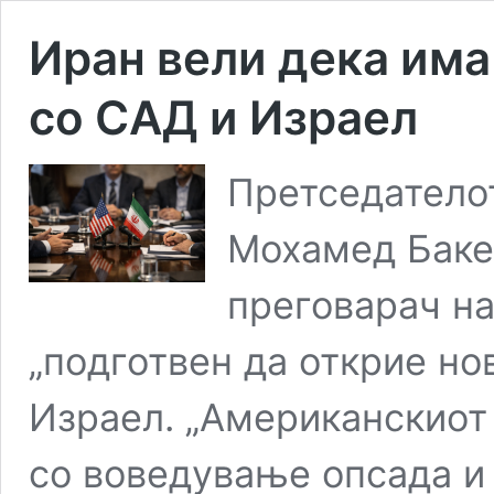
Иран вели дека има 
со САД и Израел
Претседателот
Мохамед Бакер
преговарач на
„подготвен да открие нов
Израел. „Американскиот
со воведување опсада и