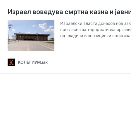
Израел воведува смртна казна и јавн
Израелски власти донесоа нов зак
прогласен за терористичка организ
од владини и опозициски политича
КОЛЕГИУМ.мк