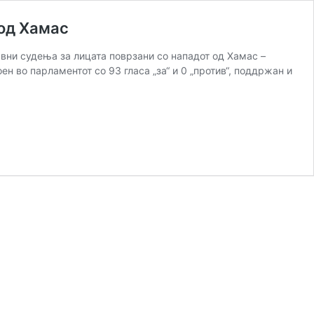
 од Хамас
вни судења за лицата поврзани со нападот од Хамас –
н во парламентот со 93 гласа „за“ и 0 „против“, поддржан и