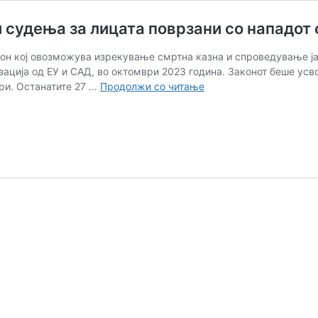
и судења за лицата поврзани со нападот
он кој овозможува изрекување смртна казна и спроведување ја
ација од ЕУ и САД, во октомври 2023 година. Законот беше усвое
Израел
ри. Останатите 27 …
Продолжи со читање
воведува
смртна
казна
и
јавни
судења
за
лицата
поврзани
со
нападот
од
Хамас