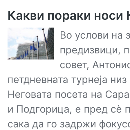
Какви пораки носи 
Во услови на 
предизвици, п
совет, Антони
петдневната турнеја низ
Неговата посета на Сара
и Подгорица, е пред сѐ 
сака да го задржи фокус