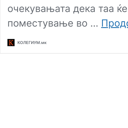
очекувањата дека таа ќ
поместување во …
Прод
КОЛЕГИУМ.мк