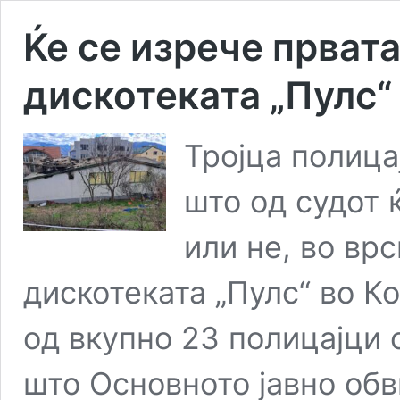
Ќе се изрече првата
дискотеката „Пулс“
Тројца полица
што од судот 
или не, во вр
дискотеката „Пулс“ во Ко
од вкупно 23 полицајци 
што Основното јавно об