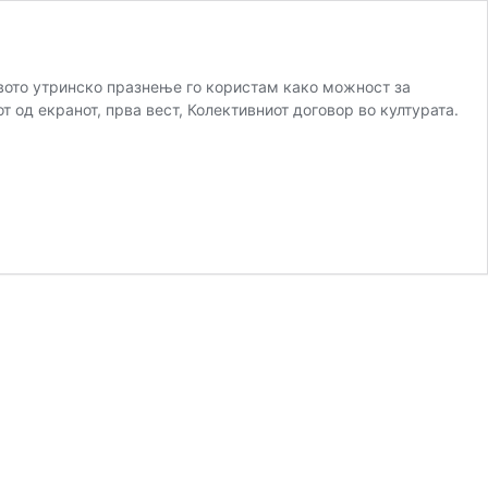
рвото утринско празнење го користам како можност за
 од екранот, прва вест, Колективниот договор во културата.
ктивен
анизам,
урен
анизам