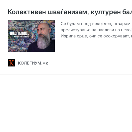
Колективен швеѓанизам, културен ба
Се будам пред некој ден, отварам
прелистување на наслови на некој
Изрипа срце, очи се ококоруваат,
КОЛЕГИУМ.мк