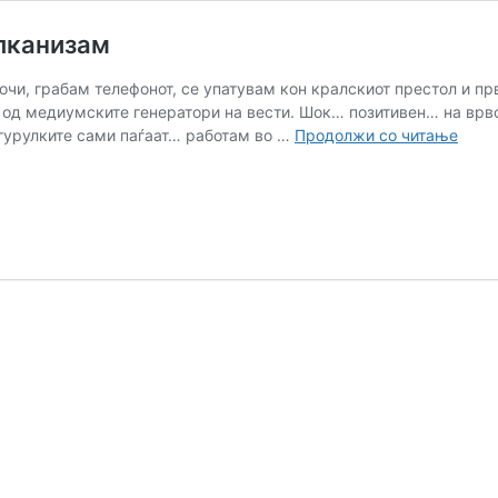
лканизам
 очи, грабам телефонот, се упатувам кон кралскиот престол и п
 од медиумските генератори на вести. Шок… позитивен… на врвот
Коле
 гурулките сами паѓаат… работам во …
Продолжи со читање
швеѓ
култ
балк