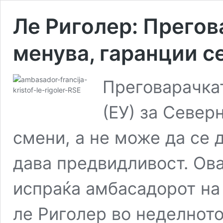
Ле Риголер: Прегов
менува, гаранции 
Преговарачкат
(ЕУ) за Север
смени, а не може да се д
дава предвидливост. Ова
испраќа амбасадорот на 
ле Риголер во неделното