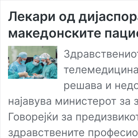
Лекари од дијаспор
македонските паци
Здравствениот
телемедицина,
решава и недо
најавува министерот за 
Говорејќи за предизвико
здравствените професион