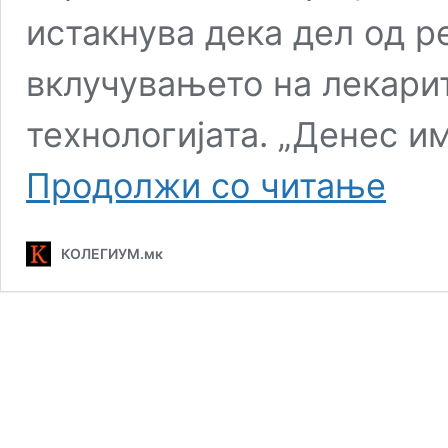
истакнува дека дел од 
вклучувањето на лекарит
технологијата. „Денес и
Лекари
Продолжи со читање
од
дијаспор
ќе
КОЛЕГИУМ.мк
ги
лечат
македон
пациенти