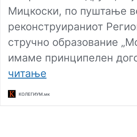
Мицкоски, по пуштање в
реконструираниот Регио
стручно образование „М
имаме принципелен дог
Мицкоски
читање
ќе
ја
реконструира
КОЛЕГИУМ.мк
Владата
во
мај
или
во
јуни