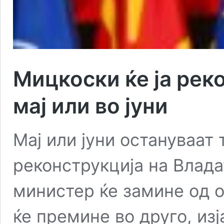
Мицкоски ќе ја рек
мај или во јуни
Мај или јуни остануваат 
реконструкција на Владат
министер ќе замине од 
ќе премине во друго, из