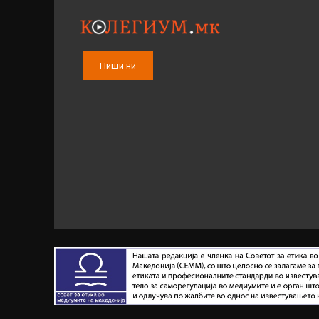
Пиши ни