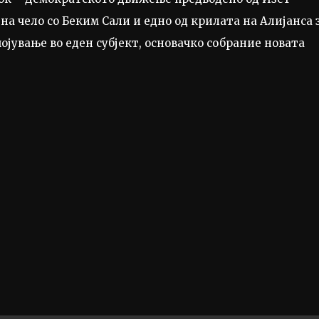
на чело со Беким Сали и едно од крилата на Алијанса 
ојување во еден субјект, основачко собрание новата