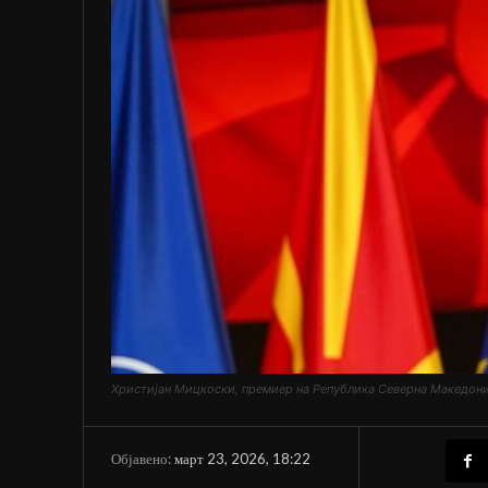
Христијан Мицкоски, премиер на Република Северна Македони
март 23, 2026, 18:22
Објавено: