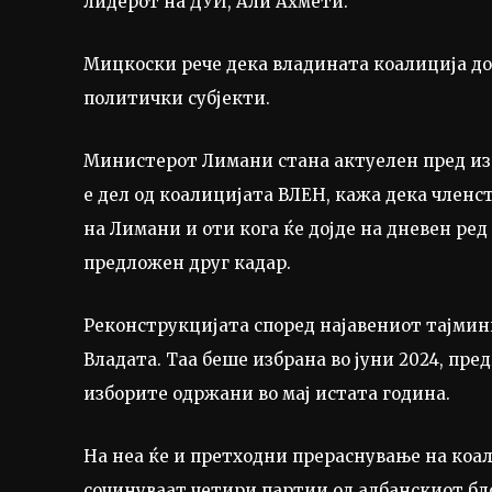
лидерот на ДУИ, Али Ахмети.
Мицкоски рече дека владината коалиција доб
политички субјекти.
Министерот Лимани стана актуелен пред изве
е дел од коалицијата ВЛЕН, кажа дека членс
на Лимани и оти кога ќе дојде на дневен ред
предложен друг кадар.
Реконструкцијата според најавениот тајмин
Владата. Таа беше избрана во јуни 2024, п
изборите одржани во мај истата година.
На неа ќе и претходни прераснување на коал
сочинуваат четири партии од албанскиот бл