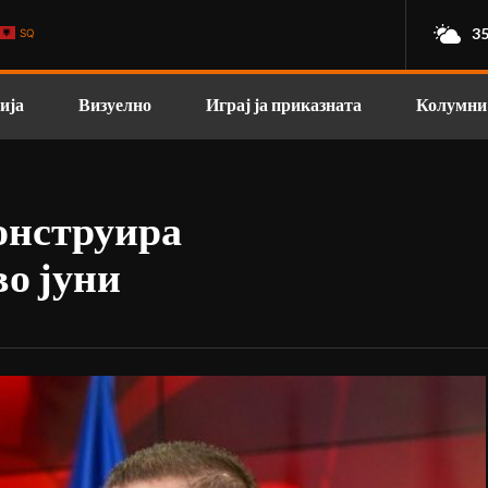
35
SQ
ија
Визуелно
Играј ја приказната
Колумни
онструира
во јуни