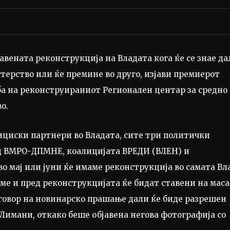
авената реконструкција на Владата кога ќе се знае да
терство или ќе премине во друго, изјави премиерот
а на реконструираниот Регионален центар за средно
во.
ициски партнери во Владата, сите три политички
од ВМРО-ДПМНЕ, коалицијата ВРЕДИ (ВЛЕН) и
о мај или јуни ќе имаме реконструкција во самата Вл
еме и пред реконструкцијата ќе бидат ставени на маса
дговор на новинарско прашање дали ќе биде разрешен
Лимани, откако беше објавена негова фотографија со