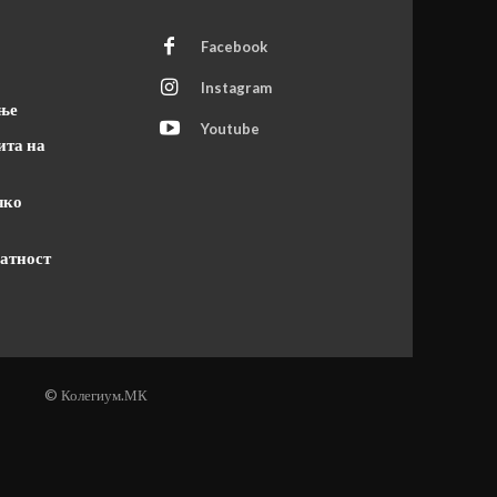
Facebook
Instagram
ање
Youtube
ита на
чко
атност
© Колегиум.МК