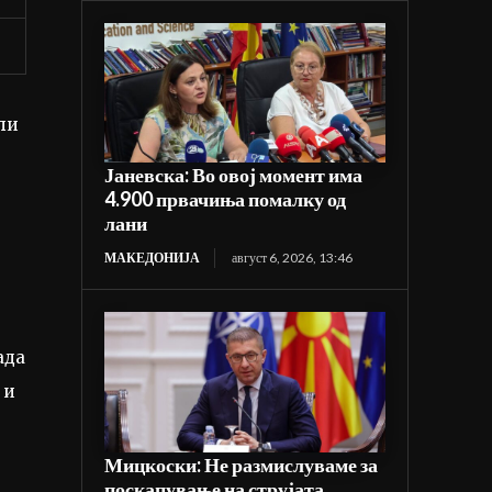
ли
Јаневска: Во овој момент има
4.900 првачиња помалку од
лани
МАКЕДОНИЈА
август 6, 2026, 13:46
ада
 и
Мицкоски: Не размислуваме за
поскапување на струјата