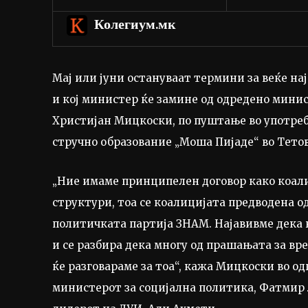
Колегиум.мк
Мај или јуни остануваат термини за веќе нај
и кој министер ќе замине од одредено минис
Христијан Мицкоски, по пуштање во употреб
стручно образование „Моша Пијаде“ во Тето
„Ние имаме принципелен договор како коал
структури, тоа се коалицијата предводена 
политичката партија ЗНАМ. Најавивме дека в
и се разбира дека многу од прашањата за вр
ќе разговараме за тоа“, кажа Мицкоски во о
министерот за социјална политика, Фатмир 