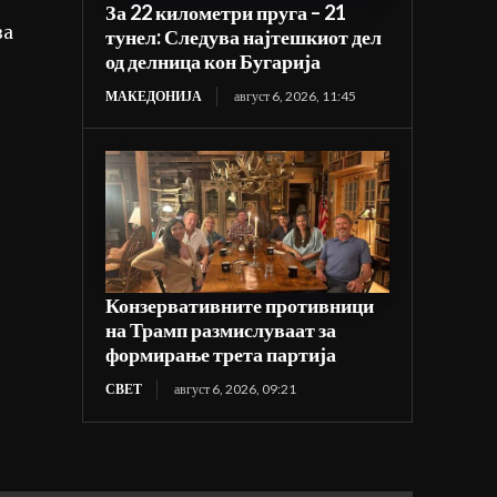
За 22 километри пруга – 21
за
тунел: Следува најтешкиот дел
од делница кон Бугарија
МАКЕДОНИЈА
август 6, 2026, 11:45
Конзервативните противници
на Трамп размислуваат за
формирање трета партија
СВЕТ
август 6, 2026, 09:21