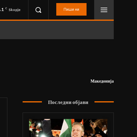
.1
C
Пиши ни
Skopje
Македонија
Последни објави