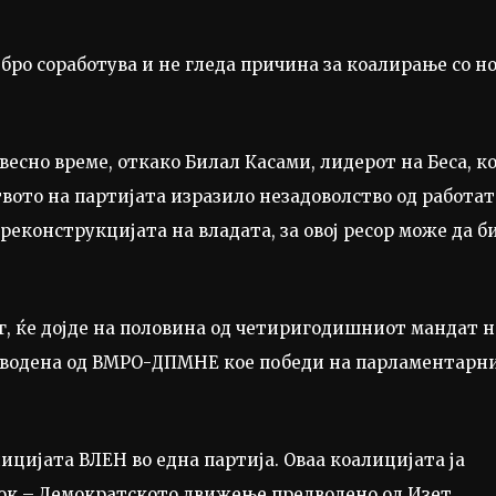
ро соработува и не гледа причина за коалирање со н
сно време, откако Билал Касами, лидерот на Беса, ко
твото на партијата изразило незадоволство од работат
 реконструкцијата на владата, за овој ресор може да б
г, ќе дојде на половина од четиригодишниот мандат н
редводена од ВМРО-ДПМНЕ кое победи на парламентарн
ицијата ВЛЕН во една партија. Оваа коалицијата ја
ок – Демократското движење предводено од Изет