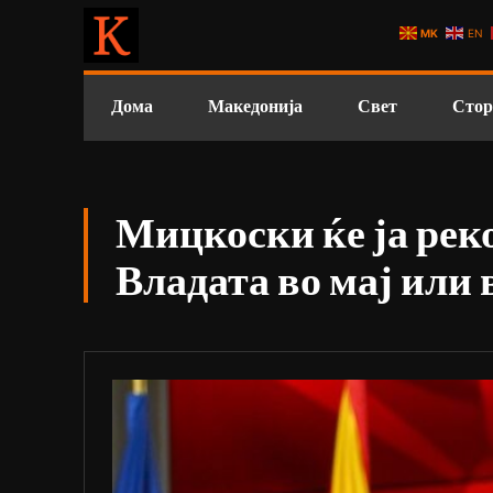
MK
EN
Дома
Македонија
Свет
Стор
Мицкоски ќе ја рек
Владата во мај или 