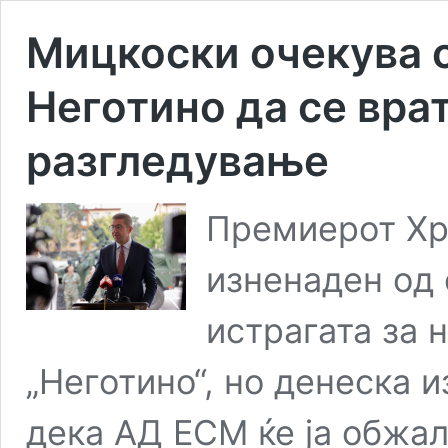
Мицкоски очекува с
Неготино да се вра
разгледување
Премиерот Хр
изненаден од 
истрагата за 
„Неготино“, но денеска 
дека АД ЕСМ ќе ја обжал