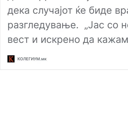
дека случајот ќе биде в
разгледување. „Јас со н
вест и искрено да кажа
КОЛЕГИУМ.мк