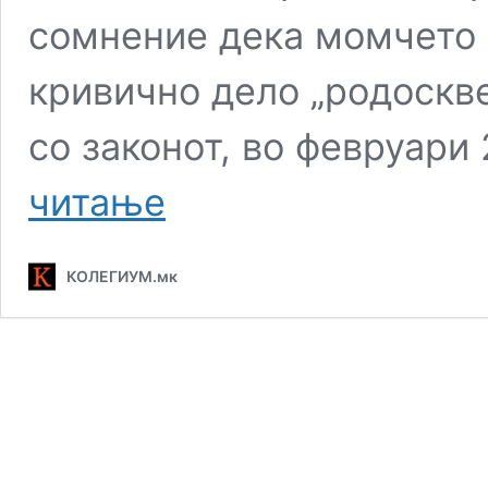
сомнение дека момчето
кривично дело „родоскве
со законот, во февруари
Момче
читање
од
Гостивар
осомничено
КОЛЕГИУМ.мк
за
силување
на
13
годишна
сестра