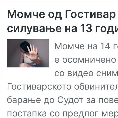
Момче од Гостивар
силување на 13 год
Момче на 14 г
е осомничено 
со видео сним
Гостиварското обвините
барање до Судот за пов
постапка со предлог ме