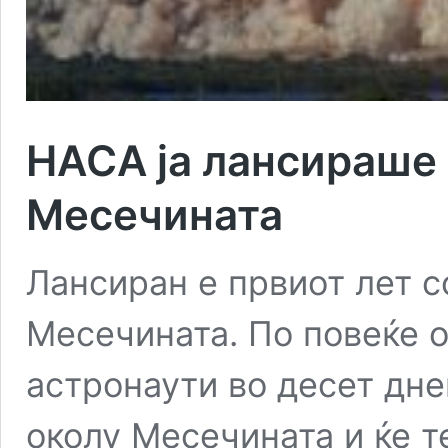
НАСА ја лансираше 
Месечината
Лансиран е првиот лет с
Месечината. По повеќе 
астронаути во десет дне
околу Месечината и ќе т