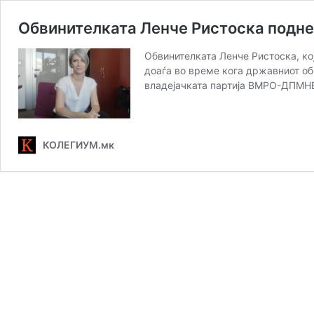
Обвинителката Ленче Ристоска подне
Обвинителката Ленче Ристоска, кој
доаѓа во време кога државниот об
владејачката партија ВМРО-ДПМНЕ 
КОЛЕГИУМ.мк