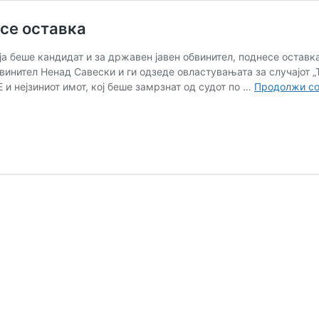
се оставка
а беше кандидат и за државен јавен обвинител, поднесе оставка
винител Ненад Савески и ги одзеде овластувањата за случајот „
и нејзиниот имот, кој беше замрзнат од судот по …
Продолжи со