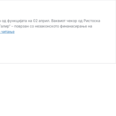
 од функцијата на 02 април. Ваквиот чекор од Ристоска
Талир“ – поврзан со незаконското финанасирање на
Обвинителката
 читање
Ленче
Ристоска
поднесе
оставка