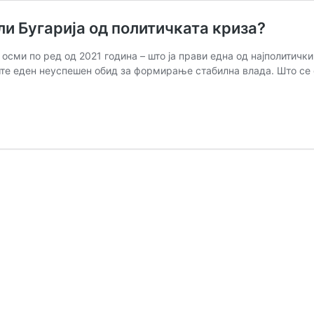
 ли Бугарија од политичката криза?
сми по ред од 2021 година – што ја прави една од најполитички
уште еден неуспешен обид за формирање стабилна влада. Што се 