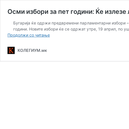
Осми избори за пет години: Ќе излезе
Бугарија ќе одржи предвремени парламентарни избори – о
години. Новите избори ќе се одржат утре, 19 април, по 
Осми
Продолжи со читање
избори
за
КОЛЕГИУМ.мк
пет
години:
Ќе
излезе
ли
Бугарија
од
политичката
криза?