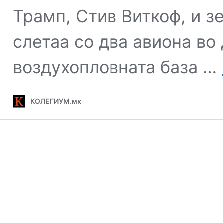
Трамп, Стив Виткоф, и з
слетаа со два авиона во
воздухопловната база …
КОЛЕГИУМ.мк