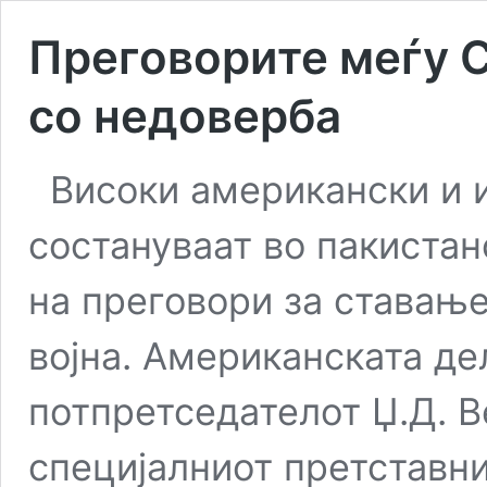
Преговорите меѓу С
со недоверба
Високи американски и 
состануваат во пакиста
на преговори за ставање
војна. Американската де
потпретседателот Џ.Д. Ве
специјалниот претставн