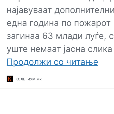
најавуваат дополнителни
една година по пожарот в
загинаа 63 млади луѓе, 
уште немаат јасна слика
Родители
Продолжи со читање
на
загинати
во
КОЛЕГИУМ.мк
пожарот
во
Кочани
бараат
одговор
од
судска