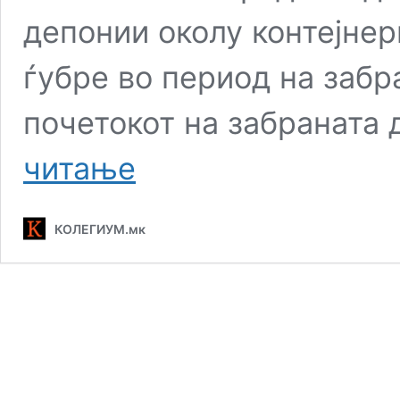
депонии околу контејнер
ѓубре во период на забра
почетокот на забраната 
Што
читање
на
ум,
тоа
КОЛЕГИУМ.мк
на Колегиум:
Дали
Скопје
е
почист
град?