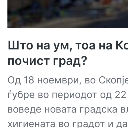
Што на ум, тоа на К
почист град?
Од 18 ноември, во Скопј
ѓубре во периодот од 22 
воведе новата градска в
хигиената во градот и д