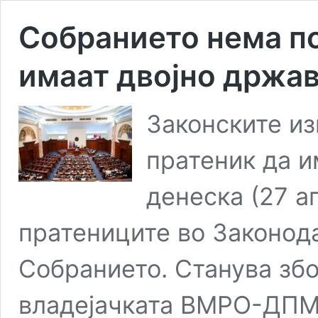
Собранието нема п
имаат двојно држав
Законските из
пратеник да и
денеска (27 а
пратениците во Законод
Собранието. Станува зб
владејачката ВМРО-ДПМ