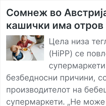
Сомнеж во Австриј
кашички има отров 
Цела низа тег
(HiPP) се пов
супермаркети
безбедносни причини, со
производителот на бебе
супермаркети. „Не може 