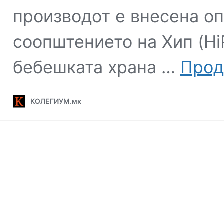
производот е внесена оп
соопштението на Хип (Hi
бебешката храна …
Прод
КОЛЕГИУМ.мк