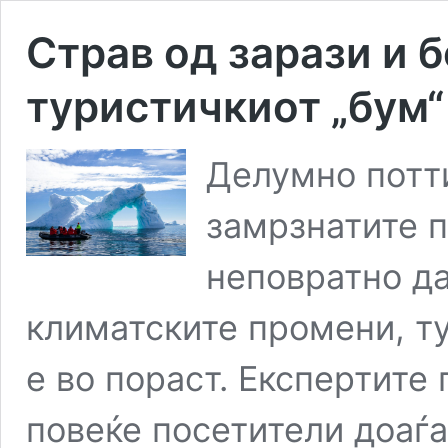
Страв од зарази и 
туристичкиот „бум“
Делумно потт
замрзнатите 
неповратно да
климатските промени, ту
е во пораст. Експертите
повеќе посетители доаѓа