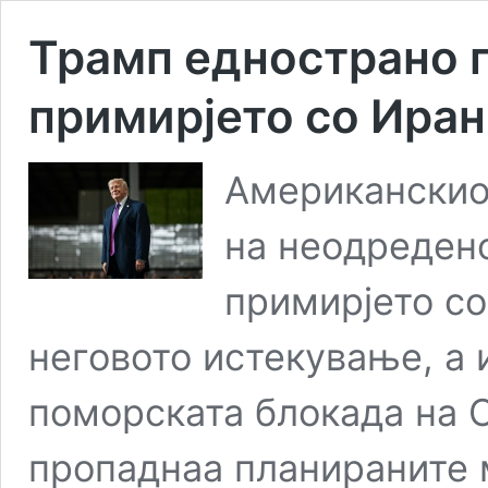
Трамп еднострано 
примирјето со Иран
Американскио
на неодреден
примирјето с
неговото истекување, а 
поморската блокада на 
пропаднаа планираните 