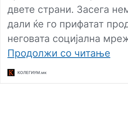
двете страни. Засега не
дали ќе го прифатат про
неговата социјална мре
Трамп
Продолжи со читање
едностр
го
продолж
КОЛЕГИУМ.мк
примирј
со
Иран,
блокада
останува