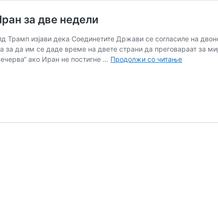
Иран за две недели
д Трамп изјави дека Соединетите Држави се согласиле на двоне
а за да им се даде време на двете страни да преговараат за ми
Трамп
вечерва“ ако Иран не постигне …
Продолжи со читање
се
повлекува
од
заканите
кон
Иран
за
две
недели