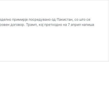
делно примирје посредувано од Пакистан, со што се
ровен договор. Трамп, кој претходно на 7 април напиша