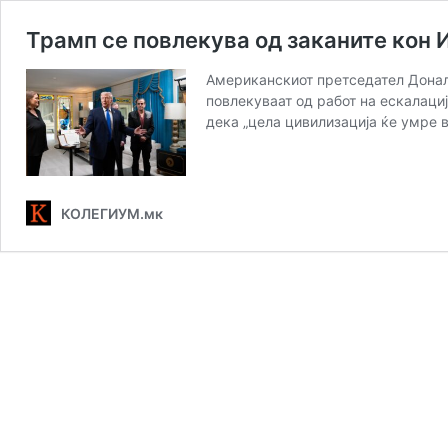
Трамп се повлекува од заканите кон 
Американскиот претседател Донал
повлекуваат од работ на ескалациј
дека „цела цивилизација ќе умре 
КОЛЕГИУМ.мк