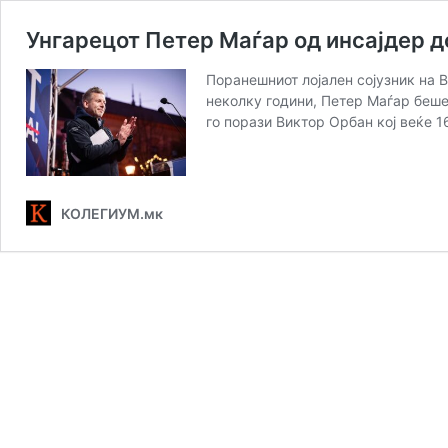
Унгарецот Петер Маѓар од инсајдер д
Поранешниот лојален сојузник на 
неколку години, Петер Маѓар беше 
го порази Виктор Орбан кој веќе 
КОЛЕГИУМ.мк