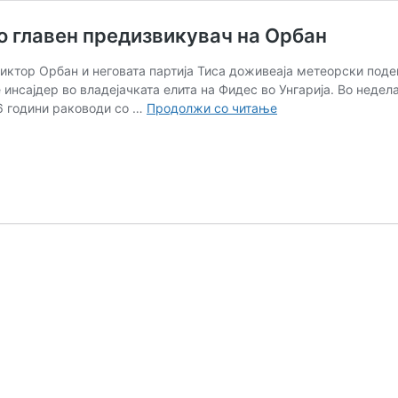
о главен предизвикувач на Орбан
Виктор Орбан и неговата партија Тиса доживеаја метеорски по
инсајдер во владејачката елита на Фидес во Унгарија. Во недела
Унгарецот
16 години раководи со …
Продолжи со читање
Петер
Маѓар
од
инсајдер
до
главен
предизвикувач
на
Орбан